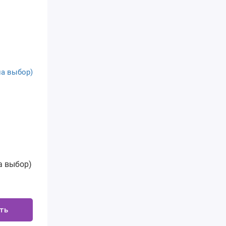
а выбор)
ть