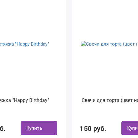
яжка "Happy Birthday"
Свечи для торта (цвет н
б.
150 руб.
Купить
Купи