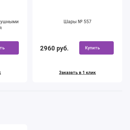
здушными
Шары № 557
я
2960 руб.
ть
Купить
к
Заказать в 1 клик