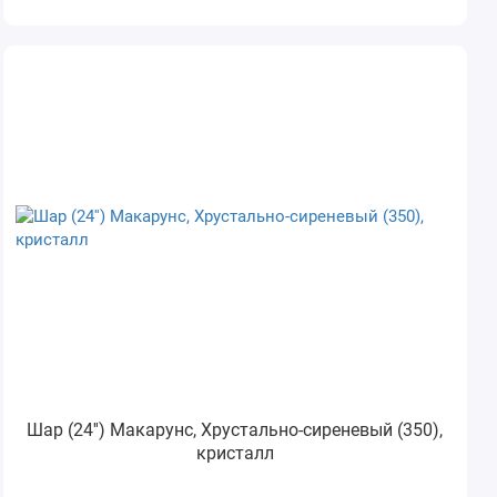
Шар (24'') Макарунс, Хрустально-сиреневый (350),
кристалл