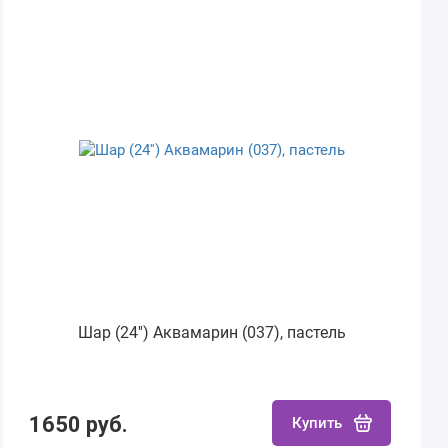
Шар (24'') Аквамарин (037), пастель
1650 руб.
Купить