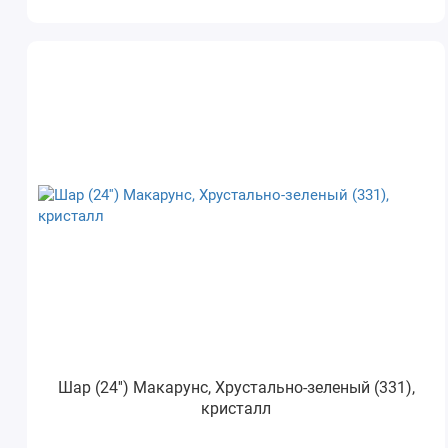
Шар (24'') Макарунс, Хрустально-зеленый (331),
кристалл