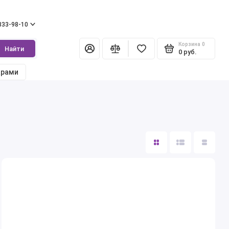
 333-98-10
Корзина
0
Найти
0 руб.
арами