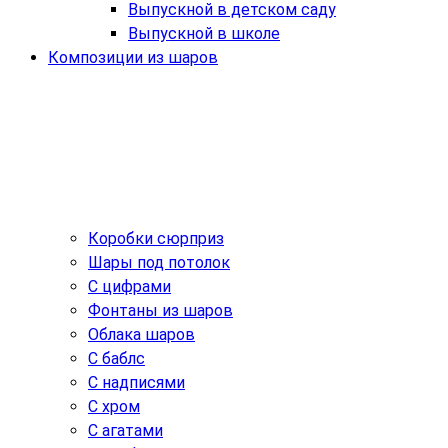
Выпускной в детском саду
Выпускной в школе
Композиции из шаров
Коробки сюрприз
Шары под потолок
С цифрами
Фонтаны из шаров
Облака шаров
С баблс
С надписями
С хром
С агатами