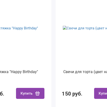
яжка "Happy Birthday"
Свечи для торта (цвет н
б.
150 руб.
Купить
Купи