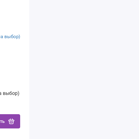
а выбор)
ть