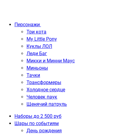
Персонажи
Три кота
My Little Pony
Куклы ЛОЛ
Леди Баг
Микки и Минни Маус
Миньоны
Тачки
Трансформеры
Холодное сердце
Человек паук
Щенячий патруль
Наборы до 2 500 руб
Шары по событиям
День рождения