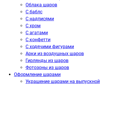
Облака шаров
С баблс
С надписями
С хром
С агатами
С конфетти
С ходячими фигурами
Арки из воздушных шаров
Гирлянды из шаров
Фотозоны из шаров
Оформление шарами
Украшение шарами на выпускной