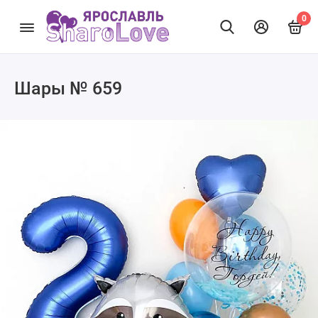
0
Шары № 659